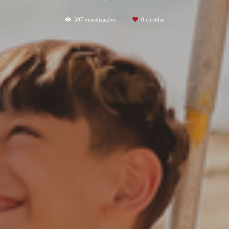
597
visualizações
0
curtidas