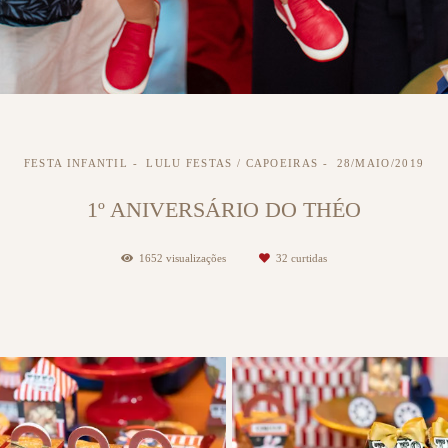
FESTA INFANTIL
LULU FESTAS / CAPOEIRAS
28/MAIO/2019
1º ANIVERSÁRIO DO THÉO
1652
visualizações
32
curtidas