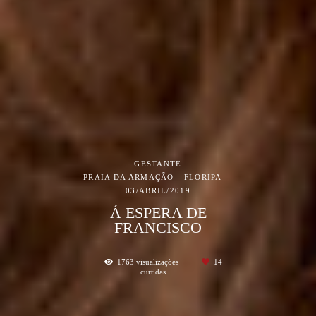
GESTANTE
PRAIA DA ARMAÇÃO - FLORIPA
03/ABRIL/2019
Á ESPERA DE
FRANCISCO
1763
visualizações
14
curtidas