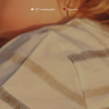
357
visualizações
0
curtidas