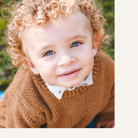
1591
16